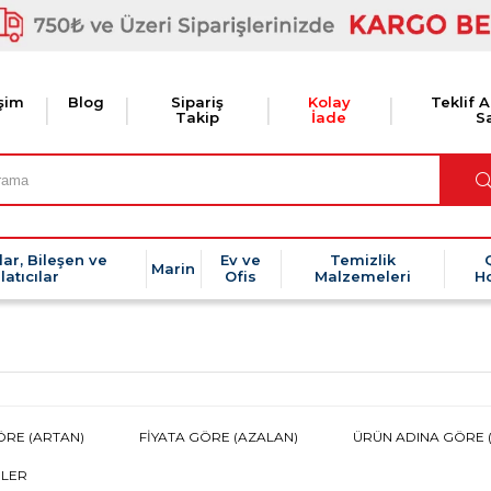
işim
Blog
Sipariş
Kolay
Teklif A
Takip
İade
Sa
lar, Bileşen ve
Ev ve
Temizlik
Marin
latıcılar
Ofis
Malzemeleri
H
ÖRE (ARTAN)
FIYATA GÖRE (AZALAN)
ÜRÜN ADINA GÖRE (
ILER