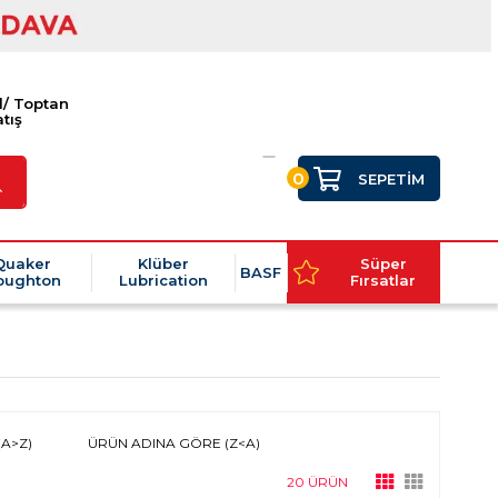
l/ Toptan
tış
0
SEPETIM
Quaker
Klüber
Süper
BASF
oughton
Lubrication
Fırsatlar
A>Z)
ÜRÜN ADINA GÖRE (Z<A)
20 ÜRÜN