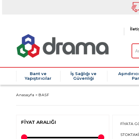
İlet
Bant ve
İş Sağlığı ve
Aşındırıcı
Yapıştırıcılar
Güvenliği
Par
Anasayfa
>
BASF
FIYAT ARALIĞI
FIYATA G
STOKTAK