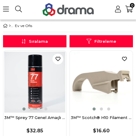
0
Ev ve Ofis
Sıralama
Filtreleme
3M™ Sprey 77 Genel Amaçlı Sprey Yapıştırıcı, Şeffaf - 500 ml
3M™ Scotch® H10 Filament Bant El Dispenseri
$32.85
$16.60