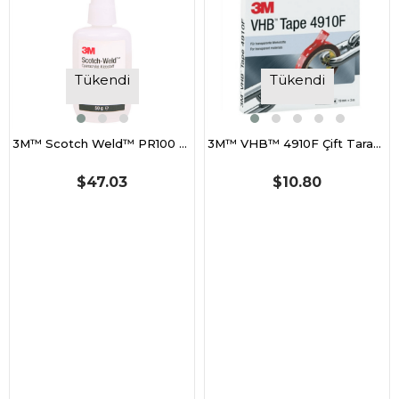
Tükendi
Tükendi
3M™ Scotch Weld™ PR100 Hızlı Yapıştırıcı, Şeffaf - 50 gr
3M™ VHB™ 4910F Çift Taraflı Bant, Şeffaf (19mm x 3m)
$47.03
$10.80