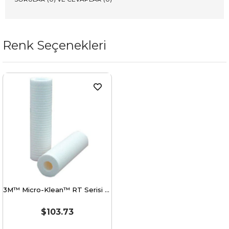
Renk Seçenekleri
3M™ Micro-Klean™ RT Serisi Filtre Kartuşu, RT20C16G20NN 20 inç 10 µ (50,8cm)
$103.73