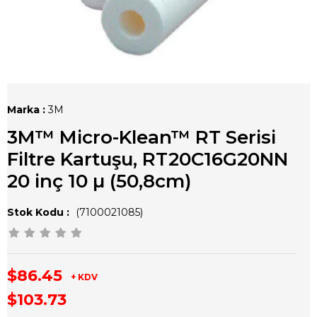
3M
3M™ Micro-Klean™ RT Serisi
Filtre Kartuşu, RT20C16G20NN
20 inç 10 µ (50,8cm)
(7100021085)
$86.45
+ KDV
$103.73