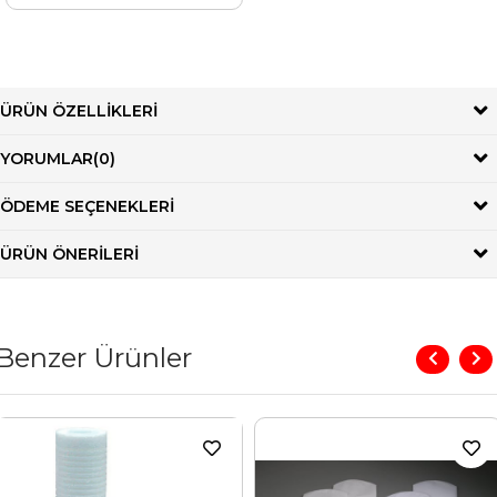
ÜRÜN ÖZELLIKLERI
YORUMLAR
(0)
ÖDEME SEÇENEKLERI
ÜRÜN ÖNERILERI
Benzer Ürünler