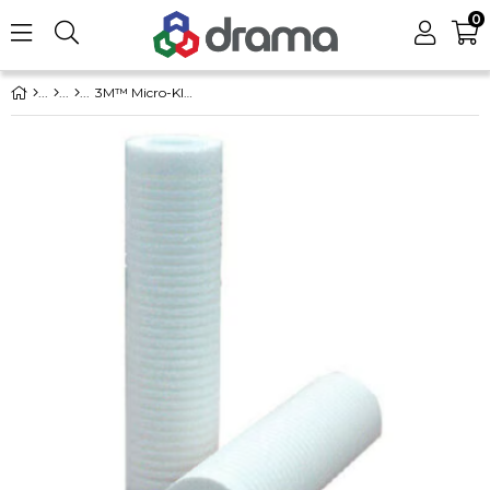
0
3M™ Micro-Klean™ RT Serisi Filtre Kartuşu, RT20C16G20NN 20 inç 10 µ (50,8cm)