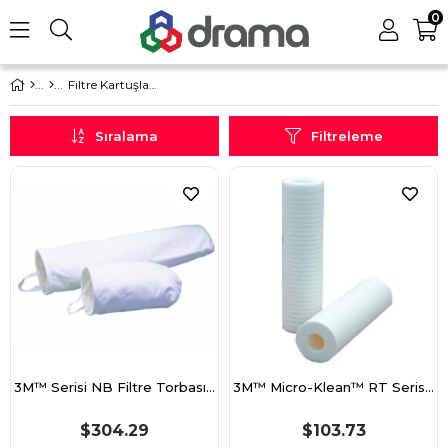
0
Filtre Kartuşları ve Elemanları
Sıralama
Filtreleme
3M™ Serisi NB Filtre Torbası, NB0025PPS1R 17 inç 25 µ (431,8mm)
3M™ Micro-Klean™ RT Serisi Filtre Kartuşu, RT20C16G20NN 20 inç 10 µ (50,8cm)
$304.29
$103.73