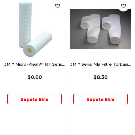
3M™ Micro-Klean™ RT Serisi Filtre Kartuşu, RT10Y16G20NN 10 inç 1 µ (25,4cm)
3M™ Serisi NB Filtre Torbası, NB0100PPS1C 18 inç 100 µ (45,7cm)
$0.00
$8.30